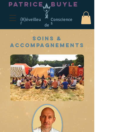
PATRICE
BUYLE
(R)éveilleu
Conscience
r
s
de
SOINS &
ACCOMPAGNEMENTS