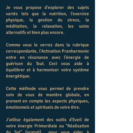
Je vous propose d'explorer des sujets
variés tels que la nutrition, l'exercice
physique, la gestion du stress, la
méditation, la relaxation, les soins
alternatifs et bien plus encore.
Comme vous le verrez dans la rubrique
correspondante, l'Activation Pranharmonic
entre en résonance avec l'énergie de
guérison du Tout. Ceci vous aide à
équilibrer et à harmoniser votre système
énergétique.
Cette méthode vous permet de prendre
soin de vous de manière globale, en
prenant en compte les aspects physiques,
émotionnels et spirituels de votre être.
J'utilise également des outils d'Eveil de
votre énergie Primordiale ou
"
Réalisation
du Soi" (gratuit)
pour vous aider à