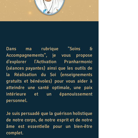
Dans ma rubrique "Soins &
Accompagnements", je vous propose
d'explorer l'Activation Pranharmonic
(séances payantes) ainsi que les outils de
la Réalisation du Soi (enseignements
gratuits et bénévoles) pour vous aider à
atteindre une santé optimale, une paix
intérieure et un épanouissement
personnel.
Je suis persuadé que la guérison holistique
de notre corps, de notre esprit et de notre
âme est essentielle pour un bien-être
complet.