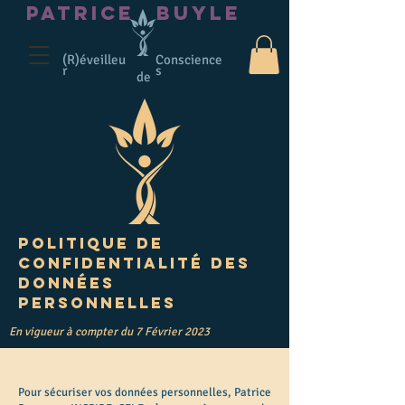
PATRICE
BUYLE
(R)éveilleu
Conscience
r
s
de
Politique de
confidentialité des
données
personnelles
En vigueur à compter du 7 Février 2023
Pour sécuriser vos données personnelles, Patrice