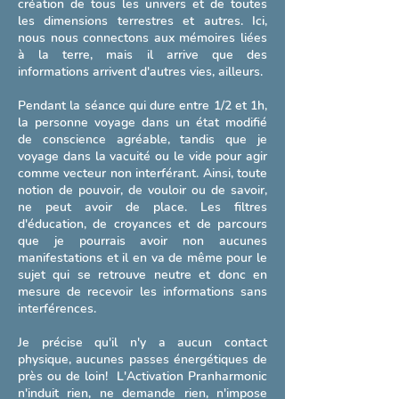
création de tous les univers et de toutes
les dimensions terrestres et autres. Ici,
Réserver
nous nous connectons aux mémoires liées
à la terre, mais il arrive que des
informations arrivent d'autres vies, ailleurs.
Pendant la séance qui dure entre 1/2 et 1h,
la personne voyage dans un état modifié
de conscience agréable, tandis que je
voyage dans la vacuité ou le vide pour agir
comme vecteur non interférant. Ainsi, toute
notion de pouvoir, de vouloir ou de savoir,
ne peut avoir de place. Les filtres
d'éducation, de croyances et de parcours
que je pourrais avoir non aucunes
manifestations et il en va de même pour le
sujet qui se retrouve neutre et donc en
Activation Pranharmonic -
mesure de recevoir les informations sans
4 Séances
interférences.
Activation Pranharmonic à distance ou
Je précise qu'il n'y a aucun contact
sur place.
physique, aucunes passes énergétiques de
près ou de loin! L'Activation Pranharmonic
Lire plus
n'induit rien, ne demande rien, n'impose