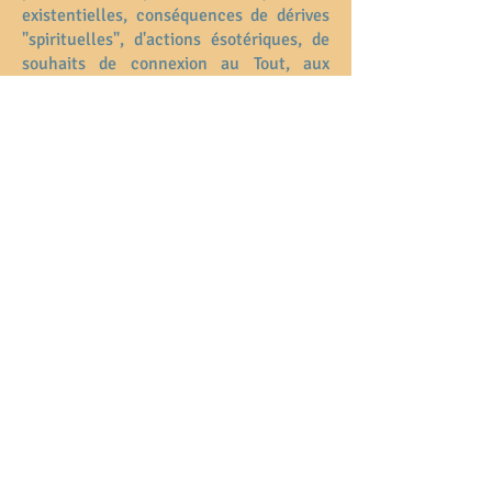
existentielles, conséquences de dérives
"spirituelles", d'actions ésotériques, de
souhaits de connexion au Tout, aux
anges ou autres entités bienveillantes,
purification de soins, pratiques ou
sentiments d'actions ou d'entités
malveillantes)....
Comment se
déroule une séance
de visu ?
La personne est invitée à s'allonger sur
la table de soin et à se détendre en
prenant soin qu'elle soit cocoonée
comme elle le souhaite avec une
couverture, coussin, etc. Une musique
apaisante ou du silence lui est proposé.
Je lui montre où je vais m'asseoir
pendant son voyage afin que nous