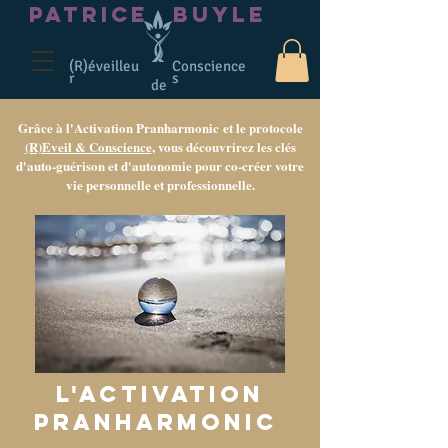
PATRICE
BUYLE
(R)éveilleu
Conscience
r
s
de
Grâce à l'Activation Pranharmonic
et le protocole
(R)Eveil & Conscience
, vous découvrirez les clés
d'auto-guérison et d'autonomie pour co-créer votre
vie personnelle et professionnelle.
L'activation
pranharmonic