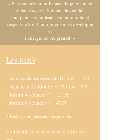
« En vous offrant un Espace de guérison en
reliance avec le Soi dans la vacuité,
tout peut se manifester. En autonomie et
respect de Soi, l’auto-guérison se développe
et
l’énergie de vie grandit. »
Les tarifs
- séance découverte de 10 mn : 30€
- séance individuelle de 60 mn : 60€
- forfait 4 séances* : 210€
- forfait 8 séances* : 400€
* Paiement en plusieurs fois possible.
Le forfait "4 et 8 séances" offre en
plus :