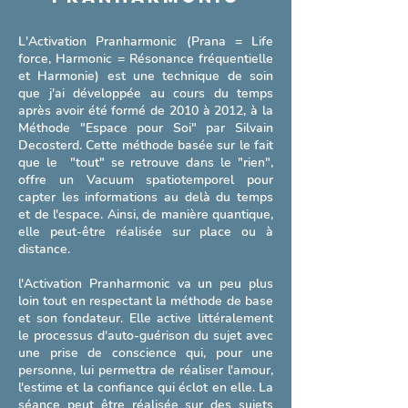
L'Activation Pranharmonic (Prana = Life
force, Harmonic = Résonance fréquentielle
et Harmonie) est une technique de soin
que j'ai développée au cours du temps
après avoir été formé de 2010 à 2012, à la
Méthode "Espace pour Soi" par Silvain
Activation Pranharmonic -
Decosterd. Cette méthode basée sur le fait
Découverte
que le "tout" se retrouve dans le "rien",
offre un Vacuum spatiotemporel pour
Soins à distance ou sur place sans
capter les informations au delà du temps
contact physique, basés sur un état de
et de l'espace. Ainsi, de manière quantique,
conscience modifié.
elle peut-être réalisée sur place ou à
distance.
Lire plus
l'Activation Pranharmonic va un peu plus
loin tout en respectant la méthode de base
15 min
et son fondateur. Elle active littéralement
30
30 €
euros
le processus d'auto-guérison du sujet avec
une prise de conscience qui, pour une
personne, lui permettra de réaliser l'amour,
Réserver
l'estime et la confiance qui éclot en elle. La
séance peut être réalisé
e
sur des sujets