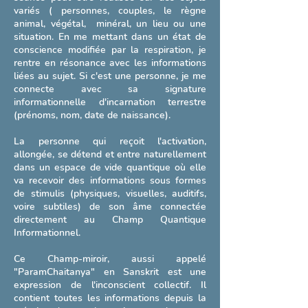
variés ( personnes, couples, le règne
animal, végétal, minéral, un lieu ou une
situation. En me mettant dans un état de
conscience modifiée par la respiration, je
rentre en résonance avec les informations
liées au sujet. Si c'est une personne, je me
connecte avec sa signature
informationnelle d'incarnation terrestre
(prénoms, nom, date de naissance).
La personne qui reçoit l'activation,
allongée, se détend et entre naturellement
Activation Pranharmonic -
dans un espace de vide quantique où elle
va recevoir des informations sous formes
1 Séance
de stimulis (physiques, visuelles, auditifs,
voire subtiles) de son âme connectée
Activation Pranharmonic à distance ou
directement au Champ Quantique
sur place
Informationnel.
Lire plus
Ce Champ-miroir, aussi appelé
"ParamChaitanya" en Sanskrit est une
1 h
expression de l'inconscient collectif. Il
60
60 €
contient toutes les informations depuis la
euros