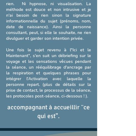
rien. Ni hypnose, ni visualisation. La
méthode est douce et non intrusive et je
1 h
n'ai besoin de rien sinon la signature
informationnelle du sujet (prénoms, nom,
date de naissance). Ainsi la personne
Réserver
consultant, peut, si elle le souhaite, ne rien
divulguer et garder son intention privée.
Une fois le sujet revenu à l"Ici et le
Les pré-requis
Maintenant", s'en suit un débriefing sur le
voyage et les sensations vêcues pendant
Aucuns pré-requis nécessaires.
la séance, un rééquilibrage d'ancrage par
Je suis à l'écoute des besoins
la respiration et quelques phrases pour
intégrer l'Activation avec laquelle la
de la personne "ici et
personne repart. (plus de détails sur la
maintenant" et c'est avec joie
prise de contact, le processus de la séance,
les protocoles post-séance, ci-dessous ! ).
que j'accueille tout en vous
accompagnant à accueillir "ce
qui est".