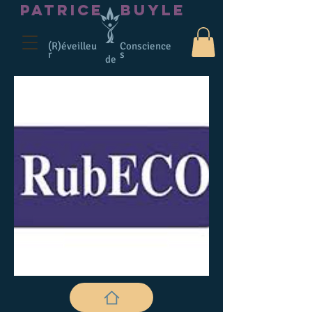
PATRICE
BUYLE
(R)éveilleu
Conscience
r
s
de