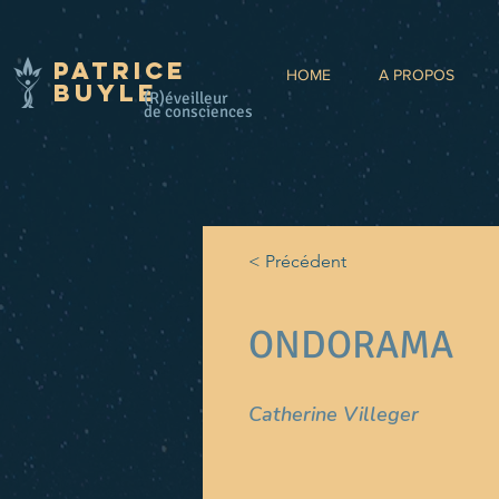
Patrice
HOME
A PROPOS
BUYLE
(R)éveilleur
de consciences
< Précédent
ONDORAMA
Catherine Villeger