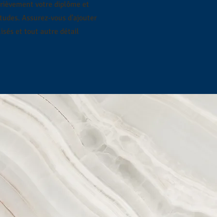
brièvement votre diplôme et
études. Assurez-vous d'ajouter
isés et tout autre détail