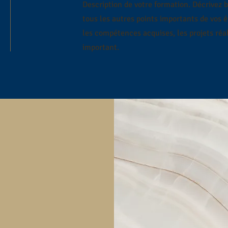
Description de votre formation. Décrivez 
tous les autres points importants de vos 
les compétences acquises, les projets réal
important.