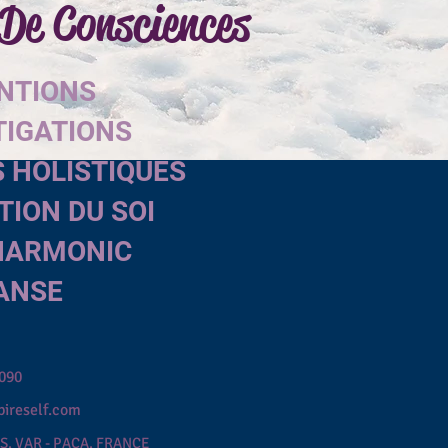
De Consciences
ENTIONS
TIGATIONS
 HOLISTIQUES
TION DU SOI
HARMONIC
ANSE
5090
pireself.com
S,
VAR - PACA,
FRANCE