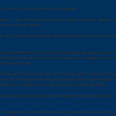
ur du vivant et des mystères qui le composent.
inat vers 7 ans, Patrice cherche, trouve, invente, concocte, idées, co
 vie et celle des autres.
hyper actif, résous les problèmes différemment et cela crée une exclu
 et souffre grandement du manque de compagnie, de partages et de p
sens de la vision du monde et qu’il souhaite voir émerger dans l’am
et l’amitié sincère.
et l’observation de la nature. De Jules Verne à Jack London, des Chev
iers, de l’Astronomie à la Physique pratique, Patrice devient bouli
entifie pour s’évader d’un monde qu’il trouve cruel et pas facile.
ntes manifestations ésotériques et mystiques et s’ouvre au Bouddhi
 la Vierge Marie et Patrice ressent alors l’appel vers une mission qu