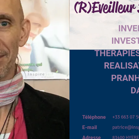
(R)Eveilleur
INV
INVES
THERAPIES
REALISA
PRAN
D
+33 663 07 
Téléphone
patrice@ins
E-mail
Adresse
83400 HYERE