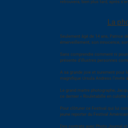
retrouvera, bien plus tard, après s’
La pho
Seulement âgé de 14 ans, Patrice dé
émerveillement, son innocence, son 
Sans comprendre comment ni pourquoi
présente d’illustres personnes comm
A sa grande joie et surement pour l
magnifique Ursula Andress l’invite à
Le grand maitre photographe, Jacque
ce dernier « Rouletabille en culotte 
Pour clôturer ce Festival qui lui c
jeune reporter du Festival Américain
Des contrats avec Photo Journal et 