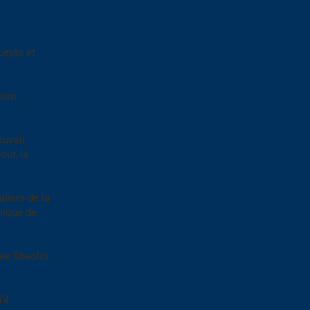
ncepts et
sion
ouvoir
our, la
aliers de la
mique de
sme Shaolin
’il