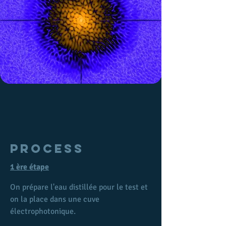
Process
1 ère étape
On prépare l'eau distillée pour le test et 
on la place dans une cuve 
électrophotonique.