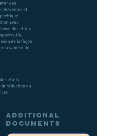
nérer des
 cohérentes et
spécifique
ction avec
écise des effets
 spectre UV,
nsion de la façon
r la santé et le
des effets
 la réduction du
l et
Additional
documents