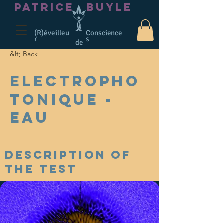
PATRICE
BUYLE
(R)éveilleu
Conscience
r
s
de
&lt; Back
Electropho
tonique -
Eau
Description of
the test