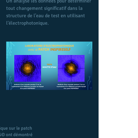
On analyse les données pour déterminer 
tout changement significatif dans la 
structure de l'eau de test en utilisant 
l'électrophotonique.
ique sur le patch
EPG© ont démontré