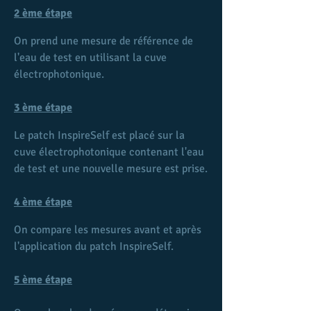
2 ème étape
On prend une mesure de référence de 
l'eau de test en utilisant la cuve 
électrophotonique.
3 ème étape
Le patch InspireSelf est placé sur la 
cuve électrophotonique contenant l'eau 
de test et une nouvelle mesure est prise.
4 ème étape
On compare les mesures avant et après 
l'application du patch InspireSelf.
5 ème étape