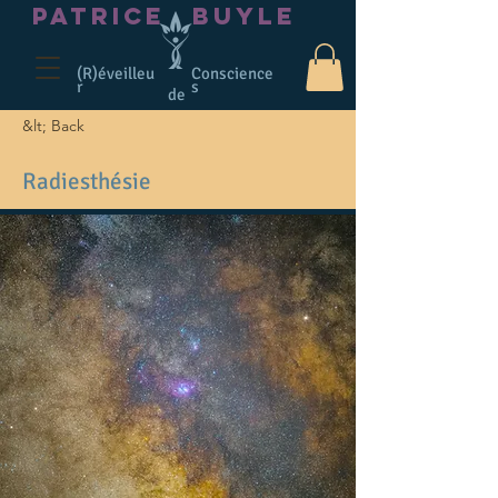
PATRICE
BUYLE
(R)éveilleu
Conscience
r
s
de
&lt; Back
Radiesthésie