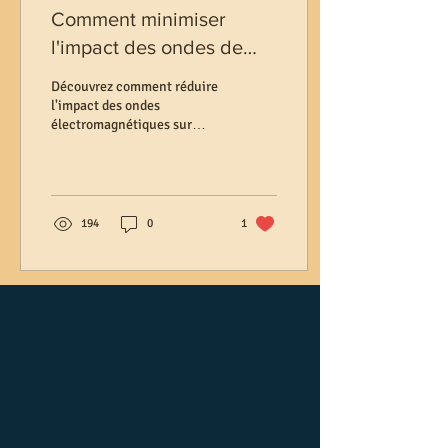
Comment minimiser
l'impact des ondes de
votre téléphone sur votre
Découvrez comment réduire
corps : Guide pratique
l'impact des ondes
électromagnétiques sur
votre santé. Conseils,
précautions et solutions de
protection.
194
0
1