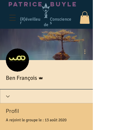
PATRICE
BUYLE
(R)éveilleu
Conscience
r
s
de
Plus d'actions
Administrateur
Ben François
Profil
A rejoint le groupe le : 13 août 2020