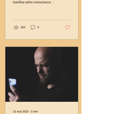
éveillez votre conscience à
l'unité universelle. 🌐 #Éveil
#Conscience #Maya
203
0
22 mai 2023
∙
3
min